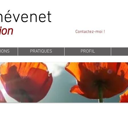
hévenet
ion
Contactez-moi !
IONS
PRATIQUES
PROFIL